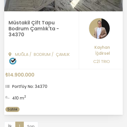
Müstakil Çift Tapu
Bodrum Çamlık'ta -
34370
Kayhan
İğdirsel
MUĞLA
/
BODRUM
/
ÇAMLIK
C21 TRIO
₺14.900.000
Portföy No: 34370
2
410 m
Satılık
İlk
1
Son