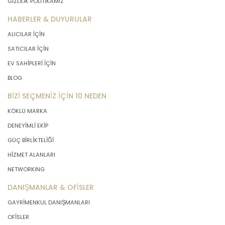
GİZLİLİK POLİTİKAMIZ
HABERLER & DUYURULAR
ALICILAR İÇİN
SATICILAR İÇİN
EV SAHİPLERİ İÇİN
BLOG
BİZİ SEÇMENİZ İÇİN 10 NEDEN
KÖKLÜ MARKA
DENEYİMLİ EKİP
GÜÇ BİRLİKTELİĞİ
HİZMET ALANLARI
NETWORKING
DANIŞMANLAR & OFİSLER
GAYRİMENKUL DANIŞMANLARI
OFİSLER