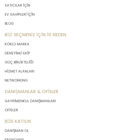
SATICILAR İÇİN
EV SAHİPLERİ İÇİN
BLOG
BİZİ SEÇMENİZ İÇİN 10 NEDEN
KÖKLÜ MARKA
DENEYİMLİ EKİP
GÜÇ BİRLİKTELİĞİ
HİZMET ALANLARI
NETWORKING
DANIŞMANLAR & OFİSLER
GAYRİMENKUL DANIŞMANLARI
OFİSLER
BİZE KATILIN
DANIŞMAN OL
FRANCHISE