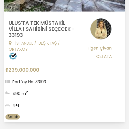
ULUS'TA TEK MÜSTAKİL
VİLLA | SAHİBİNİ SEÇECEK -
33193
İSTANBUL
/
BEŞİKTAŞ
/
Figen Çivan
ORTAKÖY
C21 ATA
₺239.000.000
Portföy No: 33193
2
490 m
4+1
Satılık