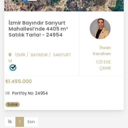
İzmir Bayındır Sarıyurt
Mahallesi’nde 4405 m²
Satılık Tarla! - 24954
İhsan
Karahan
İZMİR
/
BAYINDIR
/
SARIYURT
M
C21 EGE
ÇINAR
₺1.495.000
Portföy No: 24954
Satılık
İlk
1
Son