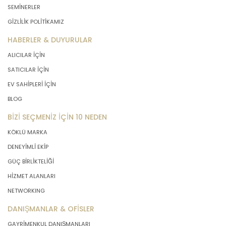
SEMİNERLER
GİZLİLİK POLİTİKAMIZ
HABERLER & DUYURULAR
ALICILAR İÇİN
SATICILAR İÇİN
EV SAHİPLERİ İÇİN
BLOG
BİZİ SEÇMENİZ İÇİN 10 NEDEN
KÖKLÜ MARKA
DENEYİMLİ EKİP
GÜÇ BİRLİKTELİĞİ
HİZMET ALANLARI
NETWORKING
DANIŞMANLAR & OFİSLER
GAYRİMENKUL DANIŞMANLARI