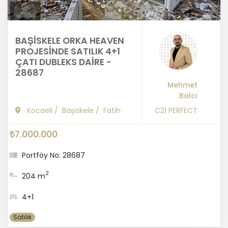
BAŞİSKELE ORKA HEAVEN
PROJESİNDE SATILIK 4+1
ÇATI DUBLEKS DAİRE -
28687
Mehmet
Balcı
Kocaeli
/
Başiskele
/
Fatih
C21 PERFECT
₺7.000.000
Portföy No: 28687
2
204 m
4+1
Satılık