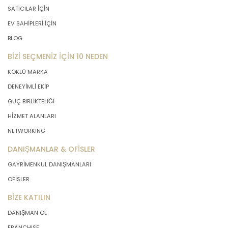
SATICILAR İÇİN
EV SAHİPLERİ İÇİN
BLOG
BİZİ SEÇMENİZ İÇİN 10 NEDEN
KÖKLÜ MARKA
DENEYİMLİ EKİP
GÜÇ BİRLİKTELİĞİ
HİZMET ALANLARI
NETWORKING
DANIŞMANLAR & OFİSLER
GAYRİMENKUL DANIŞMANLARI
OFİSLER
BİZE KATILIN
DANIŞMAN OL
FRANCHISE