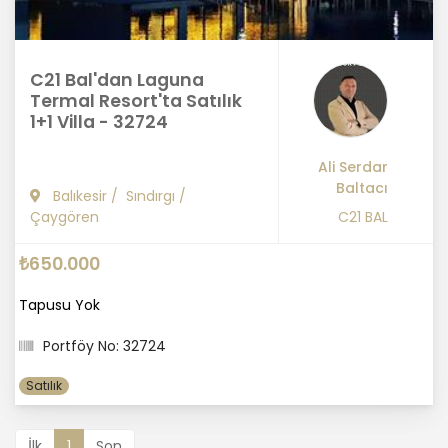
C21 Bal'dan Laguna
Termal Resort'ta Satılık
1+1 Villa - 32724
Ali Serdar
Baltacı
Balıkesir
/
Sındırgı
/
Çaygören
C21 BAL
₺650.000
Tapusu Yok
Portföy No: 32724
Satılık
İlk
1
Son