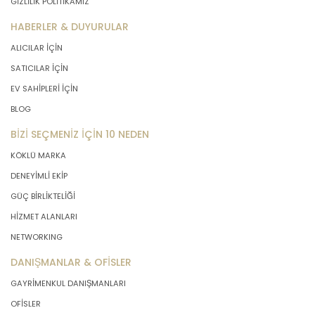
GİZLİLİK POLİTİKAMIZ
HABERLER & DUYURULAR
ALICILAR İÇİN
SATICILAR İÇİN
EV SAHİPLERİ İÇİN
BLOG
BİZİ SEÇMENİZ İÇİN 10 NEDEN
KÖKLÜ MARKA
DENEYİMLİ EKİP
GÜÇ BİRLİKTELİĞİ
HİZMET ALANLARI
NETWORKING
DANIŞMANLAR & OFİSLER
GAYRİMENKUL DANIŞMANLARI
OFİSLER