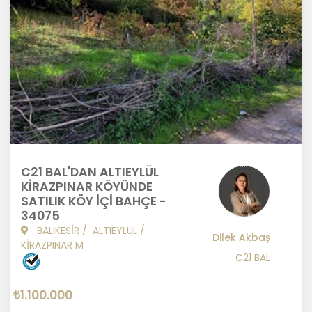
C21 BAL'DAN ALTIEYLÜL
KİRAZPINAR KÖYÜNDE
SATILIK KÖY İÇİ BAHÇE -
34075
BALIKESİR
/
ALTIEYLÜL
/
Dilek Akbaş
KİRAZPINAR M
C21 BAL
₺1.100.000