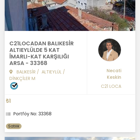
C21LOCADAN BALIKESİR
ALTIEYLÜLDE 5 KAT
İMARLI-KAT KARŞILIĞI
ARSA - 33368
Necati
BALIKESİR
/
ALTIEYLÜL
/
Keskin
DİNKÇİLER M
C21 LOCA
₺1
Portföy No: 33368
Satılık