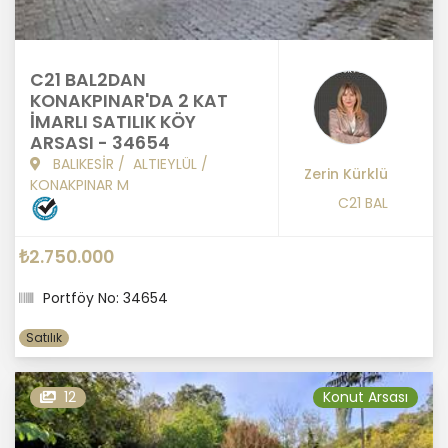
C21 BAL2DAN
KONAKPINAR'DA 2 KAT
İMARLI SATILIK KÖY
ARSASI - 34654
BALIKESİR
/
ALTIEYLÜL
/
Zerin Kürklü
KONAKPINAR M
C21 BAL
₺2.750.000
Portföy No: 34654
Satılık
12
Konut Arsası