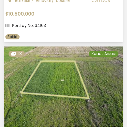
Balıkesir
/
Altıeylül
/
Köseler
C21 LOCA
₺10.500.000
Portföy No: 34163
Satılık
18
Konut Arsası