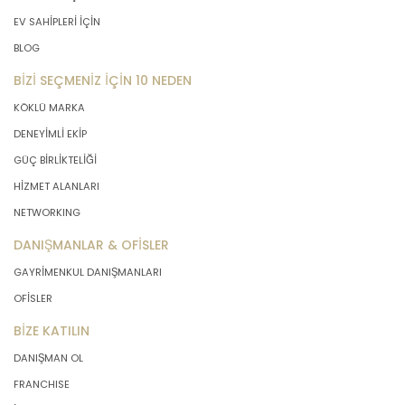
EV SAHİPLERİ İÇİN
BLOG
BİZİ SEÇMENİZ İÇİN 10 NEDEN
KÖKLÜ MARKA
DENEYİMLİ EKİP
GÜÇ BİRLİKTELİĞİ
HİZMET ALANLARI
NETWORKING
DANIŞMANLAR & OFİSLER
GAYRİMENKUL DANIŞMANLARI
OFİSLER
BİZE KATILIN
DANIŞMAN OL
FRANCHISE