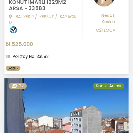
KONUT İMARLI 1229M2
ARSA - 33583
Necati
BALIKESİR
/
KEPSUT
/
SAYACIK
Keskin
M
C21 LOCA
₺1.525.000
Portföy No: 33583
Satılık
22
Konut Arsası