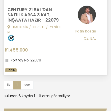
CENTURY 21 BAL'DAN
SATILIK ARSA 3 KAT,
İNŞAATA HAZIR - 22079
BALIKESİR
/
KEPSUT
/
YENİCE
Fatih Kozan
M
C21 BAL
₺1.455.000
Portföy No: 22079
Satılık
İlk
1
Son
Bulunan 6 kaydın 1 - 6 arası gösteriliyor.