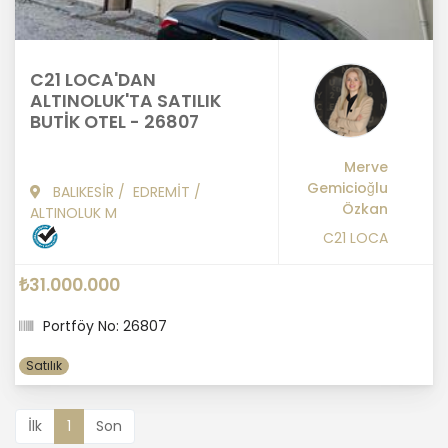
C21 LOCA'DAN
ALTINOLUK'TA SATILIK
BUTİK OTEL - 26807
Merve
Gemicioğlu
BALIKESİR
/
EDREMİT
/
Özkan
ALTINOLUK M
C21 LOCA
₺31.000.000
Portföy No: 26807
Satılık
İlk
1
Son