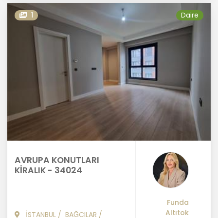
1
Daire
AVRUPA KONUTLARI
KİRALIK - 34024
Funda
Altıtok
İSTANBUL
/
BAĞCILAR
/