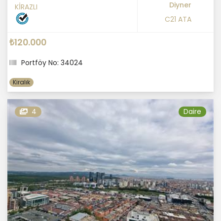
Diyner
KİRAZLI
C21 ATA
₺120.000
Portföy No: 34024
Kiralık
4
Daire