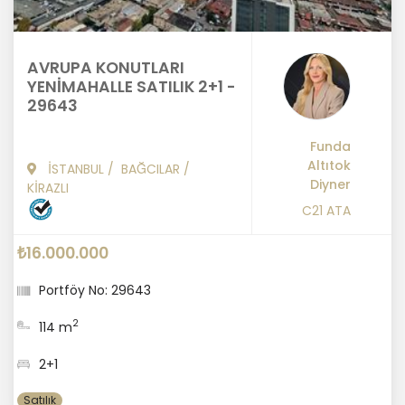
AVRUPA KONUTLARI
YENİMAHALLE SATILIK 2+1 -
29643
Funda
Altıtok
İSTANBUL
/
BAĞCILAR
/
Diyner
KİRAZLI
C21 ATA
₺16.000.000
Portföy No: 29643
2
114 m
2+1
Satılık