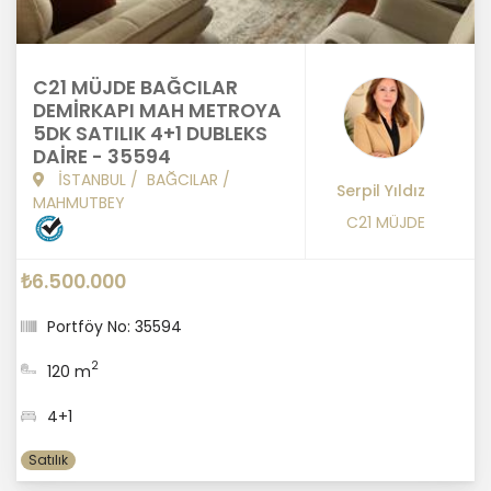
C21 MÜJDE BAĞCILAR
DEMİRKAPI MAH METROYA
5DK SATILIK 4+1 DUBLEKS
DAİRE - 35594
İSTANBUL
/
BAĞCILAR
/
Serpil Yıldız
MAHMUTBEY
C21 MÜJDE
₺6.500.000
Portföy No: 35594
2
120 m
4+1
Satılık