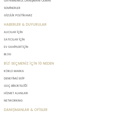
GAYRİMENKUL DANIŞMANI OLMAK
SEMİNERLER
GİZLİLİK POLİTİKAMIZ
HABERLER & DUYURULAR
ALICILAR İÇİN
SATICILAR İÇİN
EV SAHİPLERİ İÇİN
BLOG
BİZİ SEÇMENİZ İÇİN 10 NEDEN
KÖKLÜ MARKA
DENEYİMLİ EKİP
GÜÇ BİRLİKTELİĞİ
HİZMET ALANLARI
NETWORKING
DANIŞMANLAR & OFİSLER