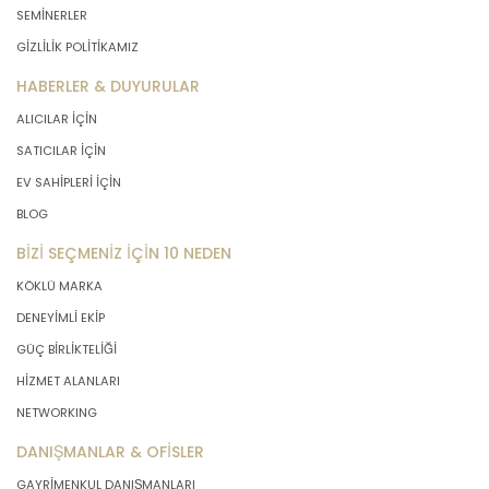
SEMİNERLER
GİZLİLİK POLİTİKAMIZ
HABERLER & DUYURULAR
ALICILAR İÇİN
SATICILAR İÇİN
EV SAHİPLERİ İÇİN
BLOG
BİZİ SEÇMENİZ İÇİN 10 NEDEN
KÖKLÜ MARKA
DENEYİMLİ EKİP
GÜÇ BİRLİKTELİĞİ
HİZMET ALANLARI
NETWORKING
DANIŞMANLAR & OFİSLER
GAYRİMENKUL DANIŞMANLARI