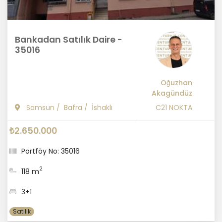
Bankadan Satılık Daire -
35016
Oğuzhan
Akagündüz
Samsun
/
Bafra
/
İshaklı
C21 NOKTA
₺2.650.000
Portföy No: 35016
2
118 m
3+1
Satılık