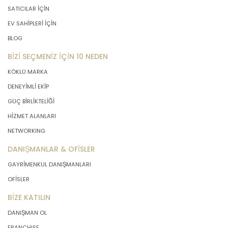
SATICILAR İÇİN
EV SAHİPLERİ İÇİN
BLOG
BİZİ SEÇMENİZ İÇİN 10 NEDEN
KÖKLÜ MARKA
DENEYİMLİ EKİP
GÜÇ BİRLİKTELİĞİ
HİZMET ALANLARI
NETWORKING
DANIŞMANLAR & OFİSLER
GAYRİMENKUL DANIŞMANLARI
OFİSLER
BİZE KATILIN
DANIŞMAN OL
FRANCHISE