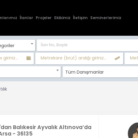
nlarımız
İlanlar
Projeler
Ekibimiz
İletişim
Seminerlerimiz
goriler
 giriniz...
Metrekare (brüt) aralığı giriniz...
Metr
Tüm Danışmanlar
ılık
'dan Balıkesir Ayvalık Altınova’da
 Arsa - 36135