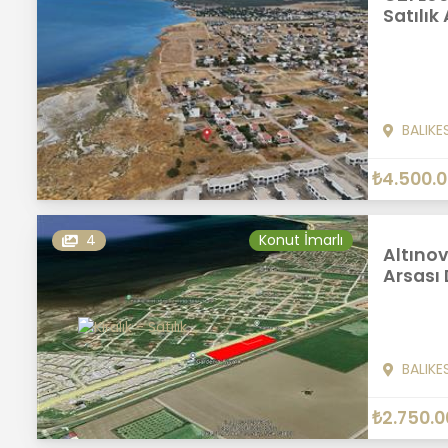
Satılık
BALIKE
₺4.500.
4
Konut İmarlı
Altınov
Arsası
BALIKE
₺2.750.0