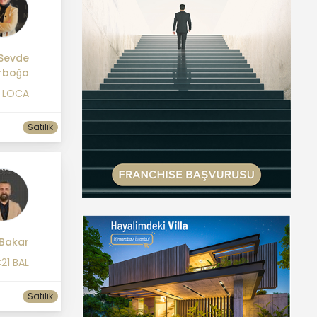
Sevde
rboğa
1 LOCA
Satılık
 Bakar
21 BAL
Satılık