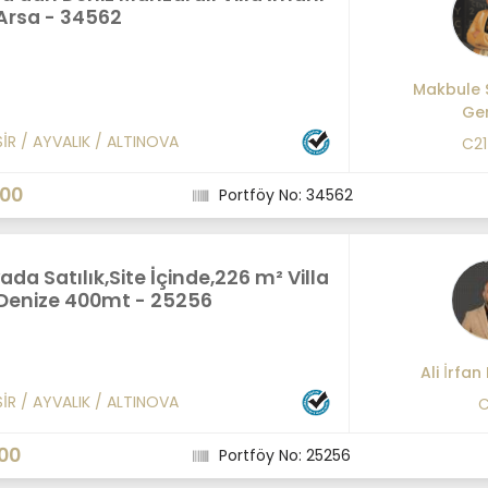
 Arsa - 34562
Makbule 
Ge
SİR
/
AYVALIK
/
ALTINOVA
C2
000
Portföy No: 34562
ada Satılık,Site İçinde,226 m² Villa
 Denize 400mt - 25256
Ali İrfan
SİR
/
AYVALIK
/
ALTINOVA
C
00
Portföy No: 25256