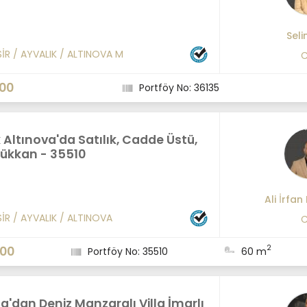
Seli
SİR
/
AYVALIK
/
ALTINOVA M
C
000
Portföy No: 36135
 Altınova'da Satılık, Cadde Üstü,
Dükkan - 35510
Ali İrfan
SİR
/
AYVALIK
/
ALTINOVA
C
2
000
Portföy No: 35510
60 m
a'dan Deniz Manzaralı Villa İmarlı