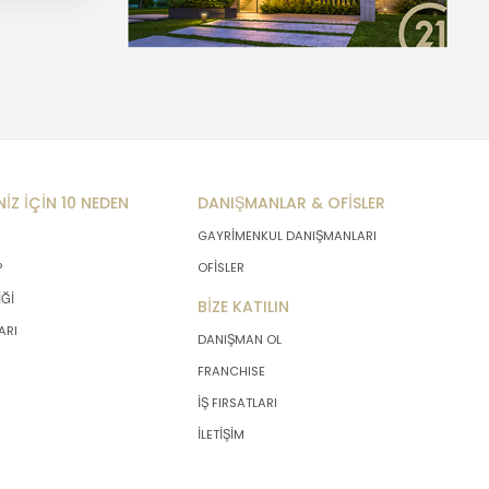
NİZ İÇİN 10 NEDEN
DANIŞMANLAR & OFİSLER
GAYRİMENKUL DANIŞMANLARI
P
OFİSLER
İĞİ
BİZE KATILIN
ARI
DANIŞMAN OL
FRANCHISE
İŞ FIRSATLARI
İLETİŞİM