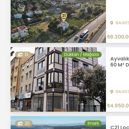
BALIKE
₺8.300.
13
Dükkan / Mağaza
Ayvalık
60 M² 
BALIKE
₺4.950.
20
İmarlı
C21 Loc