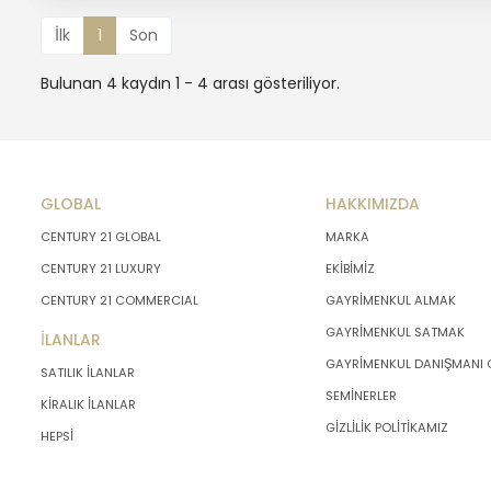
İlk
1
Son
Bulunan 4 kaydın 1 - 4 arası gösteriliyor.
GLOBAL
HAKKIMIZDA
CENTURY 21 GLOBAL
MARKA
CENTURY 21 LUXURY
EKİBİMİZ
CENTURY 21 COMMERCIAL
GAYRİMENKUL ALMAK
GAYRİMENKUL SATMAK
İLANLAR
GAYRİMENKUL DANIŞMANI
SATILIK İLANLAR
SEMİNERLER
KİRALIK İLANLAR
GİZLİLİK POLİTİKAMIZ
HEPSİ