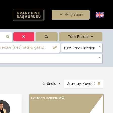
Giriş Yapın
Tüm Filtreler
ekare (net) aralığı giriniz...
Tüm Para Birimleri
Sırala
Aramayı Kaydet
Haritada Görüntüle