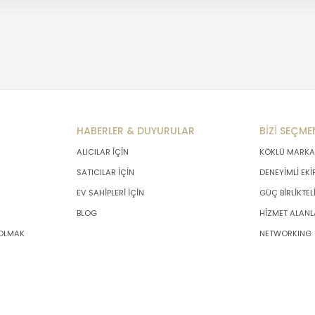
HABERLER & DUYURULAR
BİZİ SEÇME
ALICILAR İÇİN
KÖKLÜ MARKA
SATICILAR İÇİN
DENEYİMLİ EKİ
EV SAHİPLERİ İÇİN
GÜÇ BİRLİKTEL
BLOG
HİZMET ALANL
 OLMAK
NETWORKING