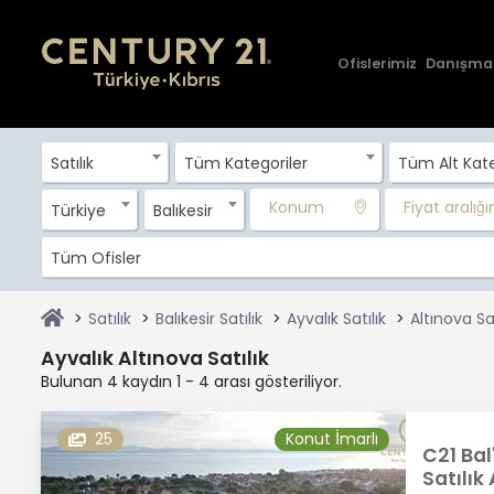
Ofislerimiz
Danışma
Satılık
Tüm Kategoriler
Tüm Alt Kate
Konum
Fiyat aralığını
Türkiye
Balıkesir
Tüm Ofisler
Satılık
Balıkesir Satılık
Ayvalık Satılık
Altınova Sat
Ayvalık Altınova Satılık
Bulunan 4 kaydın 1 - 4 arası gösteriliyor.
25
Konut İmarlı
C21 Bal
Satılık