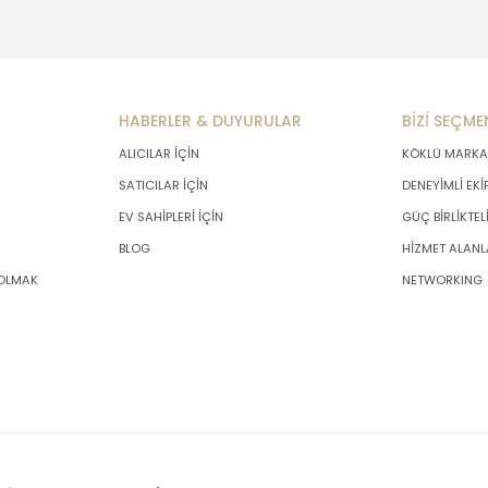
HABERLER & DUYURULAR
BİZİ SEÇME
ALICILAR İÇİN
KÖKLÜ MARKA
SATICILAR İÇİN
DENEYİMLİ EKİ
EV SAHİPLERİ İÇİN
GÜÇ BİRLİKTEL
BLOG
HİZMET ALANL
 OLMAK
NETWORKING