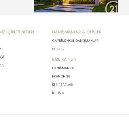
NİZ İÇİN 10 NEDEN
DANIŞMANLAR & OFİSLER
GAYRİMENKUL DANIŞMANLARI
P
OFİSLER
İĞİ
BİZE KATILIN
ARI
DANIŞMAN OL
FRANCHISE
İŞ FIRSATLARI
İLETİŞİM