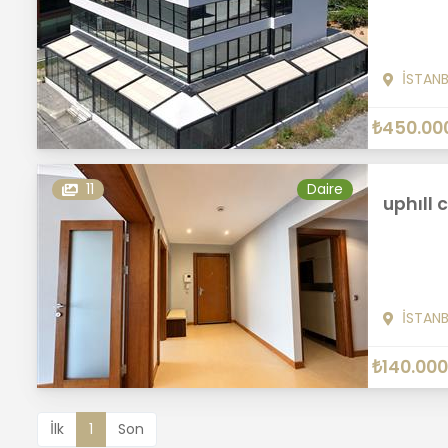
İSTAN
₺450.00
11
Daire
uphıll 
İSTAN
₺140.000
İlk
1
Son