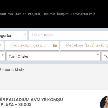
nlarımız
İlanlar
Projeler
Ekibimiz
İletişim
Seminerlerimiz
goriler
Fiyat aralığını giriniz...
Metrekare (brüt) aralığı gir
Tüm Ofisler
Tü
Barbaros Kiralık
İR PALLADIUM AVM'YE KOMŞU
K PLAZA - 36003