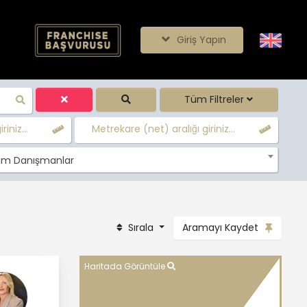
Giriş Yapın
Tüm Filtreler
iniz...
Metrekare (net) aralığı giriniz...
m Danışmanlar
Sırala
Aramayı Kaydet
Haritada Görüntüle