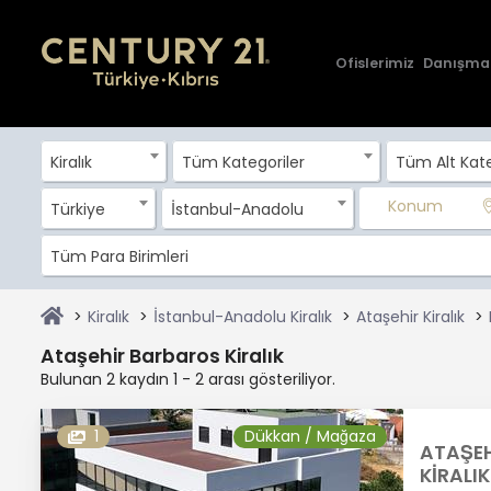
Ofislerimiz
Danışma
Kiralık
Tüm Kategoriler
Tüm Alt Kate
Konum
Türkiye
İstanbul-Anadolu
Tüm Para Birimleri
Kiralık
İstanbul-Anadolu Kiralık
Ataşehir Kiralık
Ataşehir Barbaros Kiralık
Bulunan 2 kaydın 1 - 2 arası gösteriliyor.
1
Dükkan / Mağaza
ATAŞEH
KİRALI