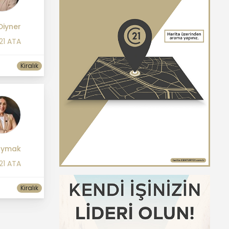
Diyner
21 ATA
Kiralık
aymak
21 ATA
Kiralık