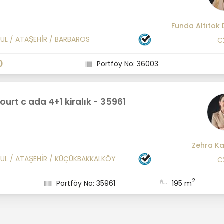
Funda Altıtok 
BUL
/
ATAŞEHİR
/
BARBAROS
C
0
Portföy No: 36003
court c ada 4+1 kiralık - 35961
Zehra K
BUL
/
ATAŞEHİR
/
KÜÇÜKBAKKALKÖY
C
2
Portföy No: 35961
195 m