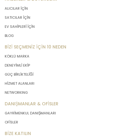
ALICILAR İÇİN
SATICILAR İÇİN
EV SAHİPLERİ İÇİN
BLOG
BİZİ SEÇMENİZ İÇİN 10 NEDEN
KÖKLÜ MARKA
DENEYİMLİ EKİP
GÜÇ BİRLİKTELİĞİ
HİZMET ALANLARI
NETWORKING
DANIŞMANLAR & OFİSLER
GAYRİMENKUL DANIŞMANLARI
OFİSLER
BİZE KATILIN