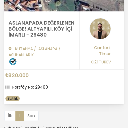
ASLANAPADA DEĞERLENEN
BÖLGE! ALTYAPILI, KÖY İÇİ
İMARLI - 29480
Cantürk
KÜTAHYA
/
ASLANAPA
/
Timur
ASLIHANLAR K
C21 TÜREV
₺820.000
Portföy No: 29480
Satılık
İlk
1
Son