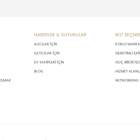
HABERLER & DUYURULAR
BİZİ SEÇME
ALICILAR İÇİN
KÖKLÜ MARKA
SATICILAR İÇİN
DENEYİMLİ EKİ
EV SAHİPLERİ İÇİN
GÜÇ BİRLİKTEL
BLOG
HİZMET ALANL
 OLMAK
NETWORKING