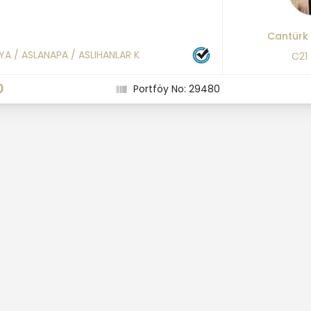
Cantürk
YA
/
ASLANAPA
/
ASLIHANLAR K
C21
0
Portföy No: 29480