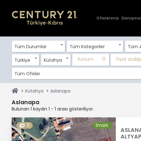
Ofislerimiz
Danışma
Tüm Durumlar
Tüm Kategoriler
Tüm A
Konum
Fiyat aralığın
Türkiye
Kütahya
Tüm Ofisler
Kütahya
Aslanapa
Aslanapa
Bulunan 1 kaydın 1 - 1 arası gösteriliyor.
5
İmarlı
ASLANA
ALTYAPI