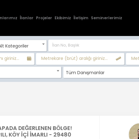
nlarımız
İlanlar
Projeler
Ekibimiz
İletişim
Seminerlerimiz
lt Kategoriler
ı giriniz...
Metrekare (brüt) aralığı giriniz...
Metr
Tüm Danışmanlar
PADA DEĞERLENEN BÖLGE!
LI, KÖY İÇİ İMARLI - 29480