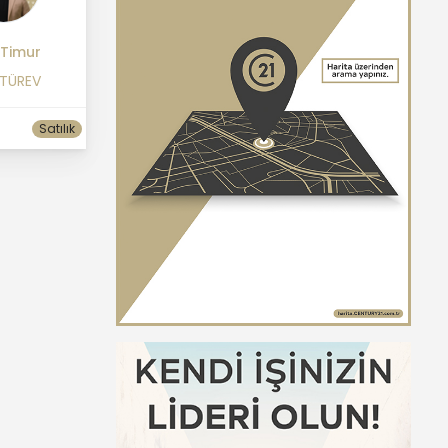
 Timur
 TÜREV
Satılık