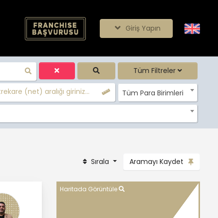
Giriş Yapın
Tüm Filtreler
ekare (net) aralığı giriniz...
Tüm Para Birimleri
Sırala
Aramayı Kaydet
Haritada Görüntüle