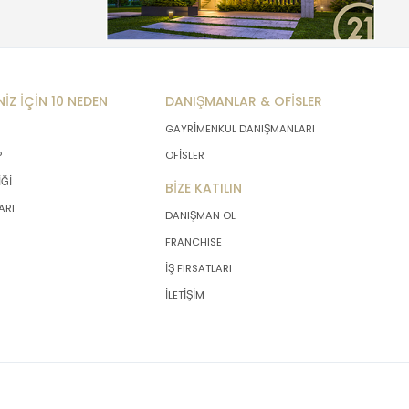
NİZ İÇİN 10 NEDEN
DANIŞMANLAR & OFİSLER
GAYRİMENKUL DANIŞMANLARI
P
OFİSLER
İĞİ
BİZE KATILIN
ARI
DANIŞMAN OL
FRANCHISE
İŞ FIRSATLARI
İLETİŞİM