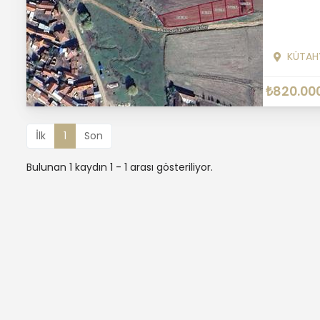
KÜTAH
₺820.00
İlk
1
Son
Bulunan 1 kaydın 1 - 1 arası gösteriliyor.