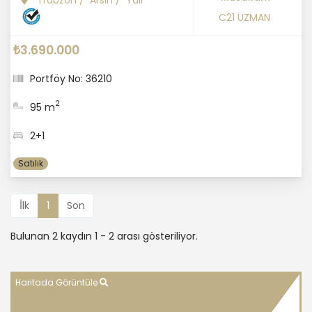
C21 UZMAN
₺3.690.000
Portföy No: 36210
2
95 m
2+1
Satılık
İlk
1
Son
Bulunan 2 kaydın 1 - 2 arası gösteriliyor.
Haritada Görüntüle