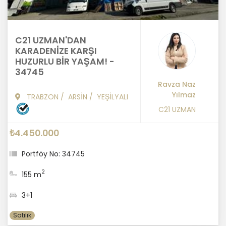
C21 UZMAN'DAN
KARADENİZE KARŞI
HUZURLU BİR YAŞAM! -
34745
Ravza Naz
Yılmaz
TRABZON
/
ARSİN
/
YEŞİLYALI
C21 UZMAN
₺4.450.000
Portföy No: 34745
2
155 m
3+1
Satılık