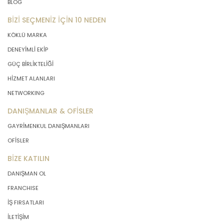
BLOG
BİZİ SEÇMENİZ İÇİN 10 NEDEN
KÖKLÜ MARKA
DENEYİMLİ EKİP
GÜÇ BİRLİKTELİĞİ
HİZMET ALANLARI
NETWORKING
DANIŞMANLAR & OFİSLER
GAYRİMENKUL DANIŞMANLARI
OFİSLER
BİZE KATILIN
DANIŞMAN OL
FRANCHISE
İŞ FIRSATLARI
İLETİŞİM