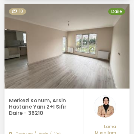
10
Daire
Merkezi Konum, Arsin
Hastane Yanı 2+1 Sıfır
Daire - 36210
Lama
Musallam
Trabzon
/
Arsin
/
Yalı