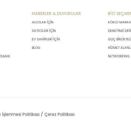
HABERLER & DUYURULAR
BİZİ SEÇME
ALICILAR İÇİN
KÖKLÜ MARKA
SATICILAR İÇİN
DENEYİMLİ EKİ
EV SAHİPLERİ İÇİN
GÜÇ BİRLİKTEL
BLOG
HİZMET ALANL
 OLMAK
NETWORKING
 İşlenmesi Politikası
Çerez Politikası