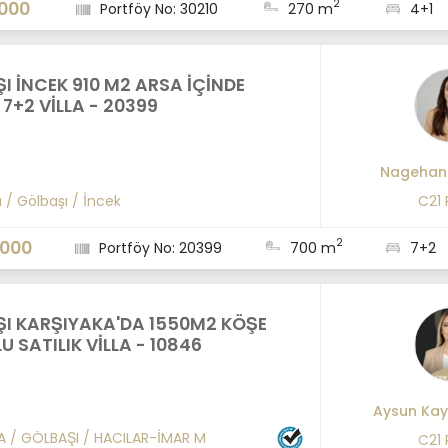
2
.000
Portföy No: 30210
270 m
4+1
I İNCEK 910 M2 ARSA İÇİNDE
 7+2 VİLLA - 20399
Nagehan
a
/
Gölbaşı
/
İncek
C21
2
.000
Portföy No: 20399
700 m
7+2
I KARŞIYAKA'DA 1550M2 KÖŞE
 SATILIK VİLLA - 10846
Aysun Kay
A
/
GÖLBAŞI
/
HACILAR-İMAR M
C21