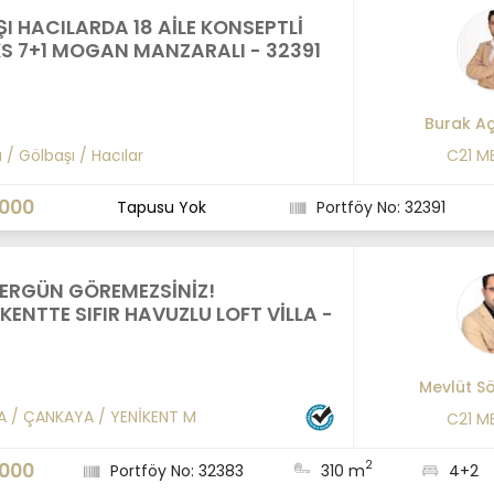
I HACILARDA 18 AİLE KONSEPTLİ
KS 7+1 MOGAN MANZARALI - 32391
Burak A
a
/
Gölbaşı
/
Hacılar
C21 M
.000
Tapusu Yok
Portföy No: 32391
ERGÜN GÖREMEZSİNİZ!
ENTTE SIFIR HAVUZLU LOFT VİLLA -
Mevlüt S
A
/
ÇANKAYA
/
YENİKENT M
C21 M
2
.000
Portföy No: 32383
310 m
4+2