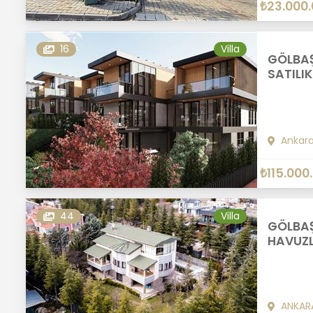
₺23.000
16
Villa
GÖLBAŞ
SATILIK
Ankar
₺115.000
44
Villa
GÖLBAŞ
HAVUZLU
ANKAR