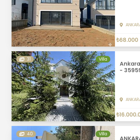
ANKAR
₺68.000
31
Villa
Ankara’
- 3595
ANKAR
₺16.000.
40
Villa
ANKARA