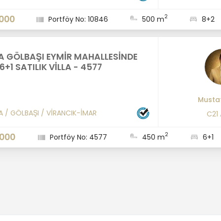
2
.000
Portföy No: 10846
500 m
8+2
 GÖLBAŞI EYMİR MAHALLESİNDE
6+1 SATILIK VİLLA - 4577
Mustaf
A
/
GÖLBAŞI
/
VİRANCIK-İMAR
C21
2
.000
Portföy No: 4577
450 m
6+1