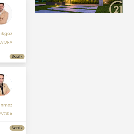
çıkgöz
EVORA
Satılık
önmez
EVORA
Satılık