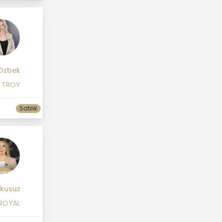
Özbek
1 TROY
Satılık
kusuz
 ROYAL