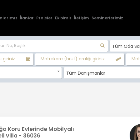
nlarımız
İlanlar
Projeler
Ekibimiz
İletişim
Seminerlerimiz
Tüm Oda Sayı
 giriniz...
Metrekare (brüt) aralığı giriniz...
Metr
Tüm Danışmanlar
ğa Koru Evlerinde Mobilyalı
i Villa - 36036