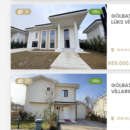
21
Villa
GÖLBAŞ
LÜKS Vİ
Ankar
₺55.000
33
Villa
GÖLBAŞ
VİLLARI
ANKAR