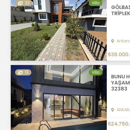
32
Villa
GÖLBAŞ
TRİPLE
Ankar
₺38.000
13
Villa
BUNU H
YAŞAMK
32383
ANKAR
₺24.750