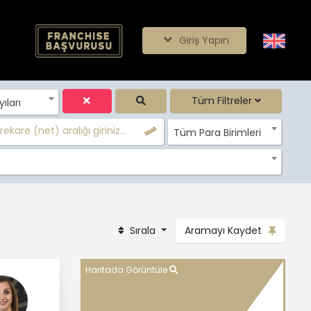
Giriş Yapın
Tüm Filtreler
ları
ekare (net) aralığı giriniz...
Tüm Para Birimleri
Sırala
Aramayı Kaydet
Haritada Görüntüle