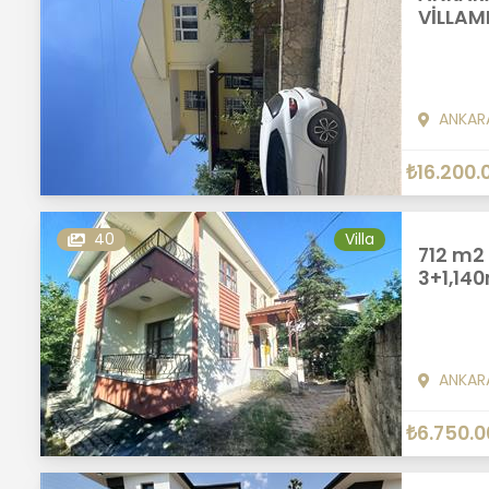
VİLLAMI
ANKAR
₺16.200.
40
Villa
712 m2
3+1,14
ANKAR
₺6.750.0