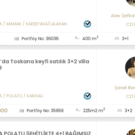
Alev Şefkat
A
/
MAMAK
/
KARŞIYAKA/LALAHAN
C21
2
Portföy No: 36036
400 m
3+1
da Toskana keyfi satılık 3+2 villa
9
Şanel Ba
A
/
POLATLI
/
KARGALI
C21
2
000
Portföy No: 35959
225m2 m
3+2
 POLATLI ŞEHİTLİKTE 4+1 BAĞIMSIZ