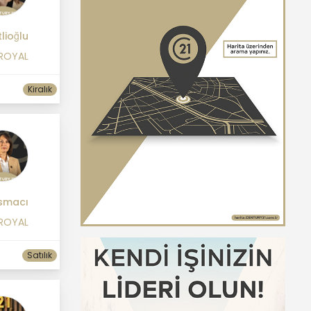
lioğlu
 ROYAL
Kiralık
smacı
 ROYAL
Satılık