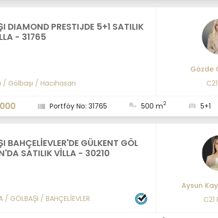
I DIAMOND PRESTIJDE 5+1 SATILIK
LLA - 31765
Gözde 
a
/
Gölbaşı
/
Hacıhasan
C2
2
.000
Portföy No: 31765
500 m
5+1
I BAHÇELİEVLER'DE GÜLKENT GÖL
N'DA SATILIK VİLLA - 30210
Aysun Kay
A
/
GÖLBAŞI
/
BAHÇELİEVLER
C21