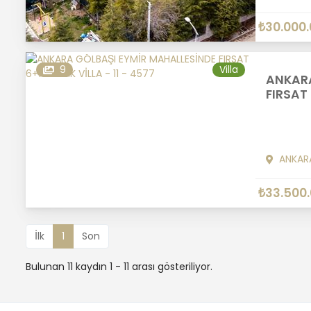
₺30.000
9
Villa
ANKARA
FIRSAT 
ANKAR
₺33.500
İlk
1
Son
Bulunan 11 kaydın 1 - 11 arası gösteriliyor.