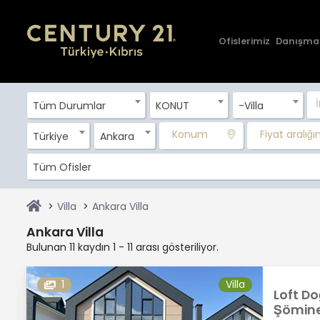
Ofislerimiz
Danışma
Tüm Durumlar
KONUT
-Villa
Konum
Fiyat aralığını
Türkiye
Ankara
Tüm Ofisler
Villa
Ankara Villa
Ankara Villa
Bulunan 11 kaydın 1 - 11 arası gösteriliyor.
1
Villa
Loft Do
Şöminel