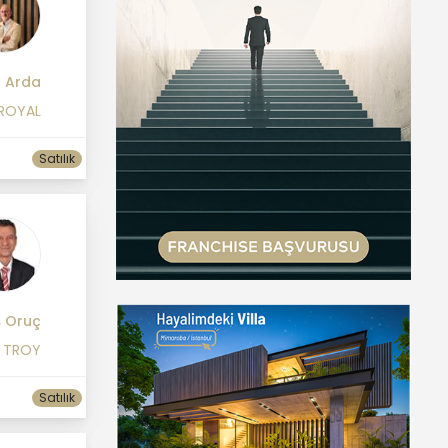
l Arda
 ROYAL
Satılık
ş Oruç
1 TROY
Satılık