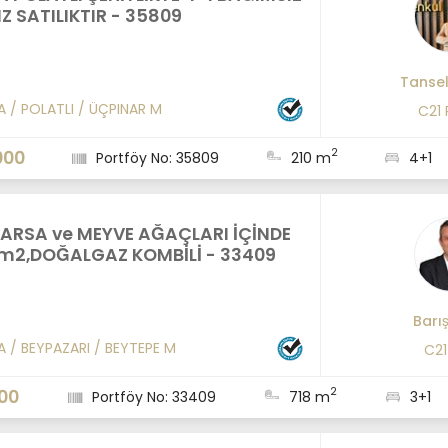
Z SATILIKTIR - 35809
Tanse
A
/
POLATLI
/
ÜÇPINAR M
C21
2
000
Portföy No: 35809
210 m
4+1
 ARSA ve MEYVE AĞAÇLARI İÇİNDE
0m2,DOĞALGAZ KOMBİLİ - 33409
Barı
A
/
BEYPAZARI
/
BEYTEPE M
C2
2
00
Portföy No: 33409
718 m
3+1