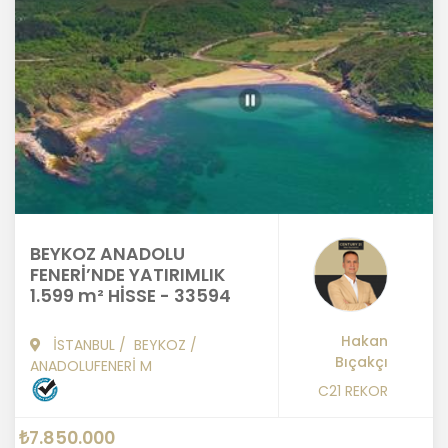
BEYKOZ ANADOLU
FENERİ’NDE YATIRIMLIK
1.599 m² HİSSE - 33594
Hakan
İSTANBUL
/
BEYKOZ
/
Bıçakçı
ANADOLUFENERİ M
C21 REKOR
₺7.850.000