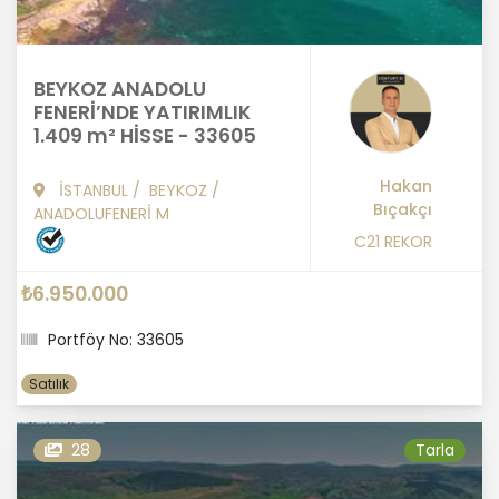
BEYKOZ ANADOLU
FENERİ’NDE YATIRIMLIK
1.409 m² HİSSE - 33605
Hakan
İSTANBUL
/
BEYKOZ
/
Bıçakçı
ANADOLUFENERİ M
C21 REKOR
₺6.950.000
Portföy No: 33605
Satılık
28
Tarla