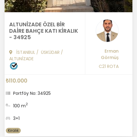
ALTUNİZADE ÖZEL BİR
DAİRE BAHÇE KATI KİRALIK
- 34925
Erman
İSTANBUL
/
ÜSKÜDAR
/
Görmüş
ALTUNİZADE
C21 ROTA
₺110.000
Portföy No: 34925
2
100 m
3+1
Kiralık