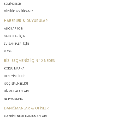
SEMİNERLER
GİZLİLİK POLİTİKAMIZ
HABERLER & DUYURULAR
ALICILAR İÇİN
SATICILAR İÇİN
EV SAHİPLERİ İÇİN
BLOG
BİZİ SEÇMENİZ İÇİN 10 NEDEN
KÖKLÜ MARKA
DENEYİMLİ EKİP
GÜÇ BİRLİKTELİĞİ
HİZMET ALANLARI
NETWORKING
DANIŞMANLAR & OFİSLER
GAYRİMENKUL DANIŞMANLARI