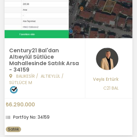
Century21 Bal'dan
Altıeylül Sütlüce
Mahallesinde Satılık Arsa
- 34159
BALIKESİR
/
ALTIEYLÜL
/
Veyis Ertürk
SÜTLÜCE M
C21 BAL
₺6.290.000
Portföy No: 34159
Satılık