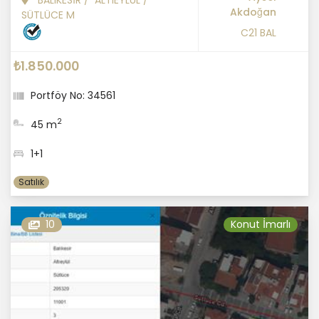
BALIKESİR
/
ALTIEYLÜL
/
Akdoğan
SÜTLÜCE M
C21 BAL
₺1.850.000
Portföy No: 34561
2
45 m
1+1
Satılık
10
Konut İmarlı