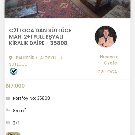
C21 LOCA'DAN SÜTLÜCE
MAH. 2+1 FULL EŞYALI
KİRALIK DAİRE - 35808
Hüseyin
BALIKESİR
/
ALTIEYLÜL
/
Özefe
SÜTLÜCE
C21 LOCA
₺17.000
Portföy No: 35808
2
85 m
2+1
Kiralık