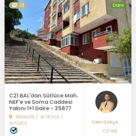
23
Daire
C21 BAL'dan Sütlüce Mah.
NEF'e ve Soma Caddesi
Yakını 1+1 Daire - 35877
BALIKESİR
/
ALTIEYLÜL
/
Cem Gökçe
SÜTLÜCE
C21 BAL