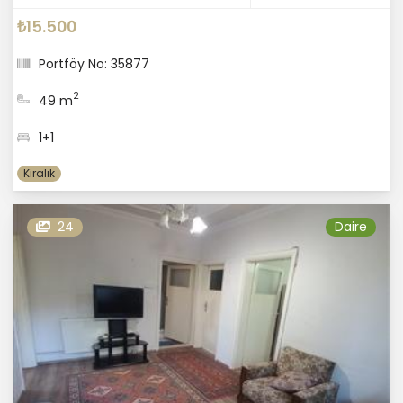
₺15.500
Portföy No: 35877
2
49 m
1+1
Kiralık
24
Daire