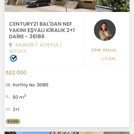
CENTURY21 BAL'DAN NEF
YAKINI EŞYALI KİRALIK 2+1
DAİRE - 36186
BALIKESİR
/
ALTIEYLÜL
/
Dilek Akbaş
SÜTLÜCE
C21 BAL
₺22.000
Portföy No: 36186
2
60 m
2+1
Kiralık