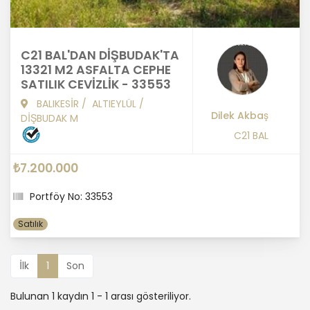
C21 BAL'DAN DİŞBUDAK'TA
13321 M2 ASFALTA CEPHE
SATILIK CEVİZLİK - 33553
BALIKESİR
/
ALTIEYLÜL
/
Dilek Akbaş
DİŞBUDAK M
C21 BAL
₺7.200.000
Portföy No: 33553
Satılık
İlk
1
Son
Bulunan 1 kaydın 1 - 1 arası gösteriliyor.