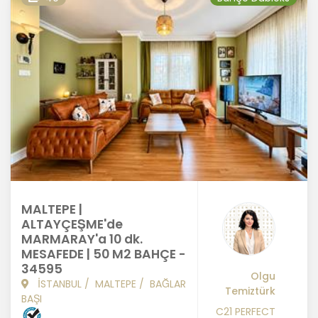
MALTEPE |
ALTAYÇEŞME'de
MARMARAY'a 10 dk.
MESAFEDE | 50 M2 BAHÇE -
34595
Olgu
İSTANBUL
/
MALTEPE
/
BAĞLAR
Temiztürk
BAŞI
C21 PERFECT