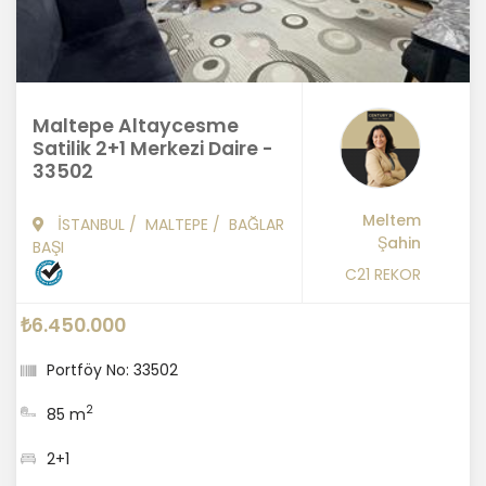
Maltepe Altaycesme
Satilik 2+1 Merkezi Daire -
33502
Meltem
İSTANBUL
/
MALTEPE
/
BAĞLAR
Şahin
BAŞI
C21 REKOR
₺6.450.000
Portföy No: 33502
2
85 m
2+1