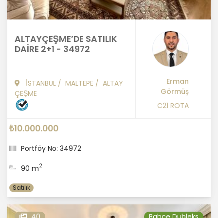
ALTAYÇEŞME’DE SATILIK
DAİRE 2+1 - 34972
Erman
İSTANBUL
/
MALTEPE
/
ALTAY
Görmüş
ÇEŞME
C21 ROTA
₺10.000.000
Portföy No: 34972
2
90 m
Satılık
40
Bahçe Dubleks