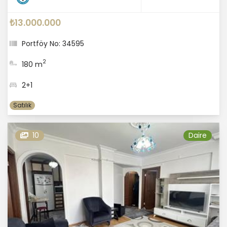
₺13.000.000
Portföy No: 34595
2
180 m
2+1
Satılık
10
Daire