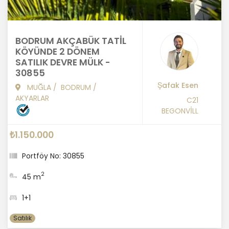
BODRUM AKÇABÜK TATİL
KÖYÜNDE 2 DÖNEM
SATILIK DEVRE MÜLK -
30855
Şafak Esen
MUĞLA
/
BODRUM
/
AKYARLAR
C21
BEGONVİLL
₺1.150.000
Portföy No: 30855
2
45 m
1+1
Satılık