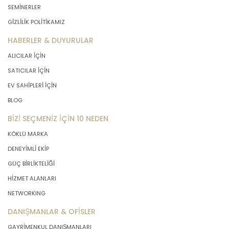
SEMİNERLER
GİZLİLİK POLİTİKAMIZ
HABERLER & DUYURULAR
ALICILAR İÇİN
SATICILAR İÇİN
EV SAHİPLERİ İÇİN
BLOG
BİZİ SEÇMENİZ İÇİN 10 NEDEN
KÖKLÜ MARKA
DENEYİMLİ EKİP
GÜÇ BİRLİKTELİĞİ
HİZMET ALANLARI
NETWORKING
DANIŞMANLAR & OFİSLER
GAYRİMENKUL DANIŞMANLARI