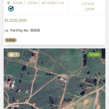
AYDIN
/
DİDİM
/
AKYENİKÖY M
C21 EGE
ÇINAR
₺1.200.000
Portföy No: 35836
Satılık
5
İmarlı