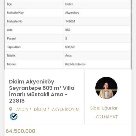
Didim Akyeniköy
Seyrantepe 609 m² Villa
İmarlı Müstakil Arsa -
23818
Sibel Uğurlar
AYDIN
/
DİDİM
/
AKYENİKÖY M
C21 HAYAT
₺4.500.000