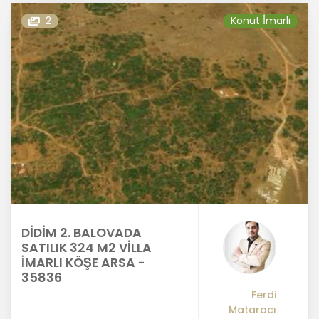
2
Konut İmarlı
DİDİM 2. BALOVADA
SATILIK 324 M2 VİLLA
İMARLI KÖŞE ARSA -
35836
Ferdi
Mataracı