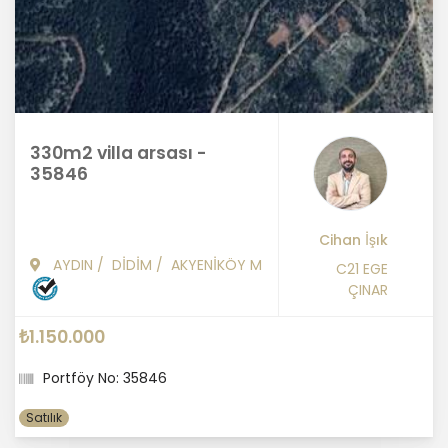
330m2 villa arsası -
35846
Cihan İşık
AYDIN
/
DİDİM
/
AKYENİKÖY M
C21 EGE
ÇINAR
₺1.150.000
Portföy No: 35846
Satılık