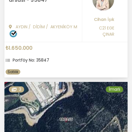
arsası - 35847
Cihan İşık
AYDIN
/
DİDİM
/
AKYENİKÖY M
C21 EGE
ÇINAR
₺1.650.000
Portföy No: 35847
Satılık
3
İmarlı