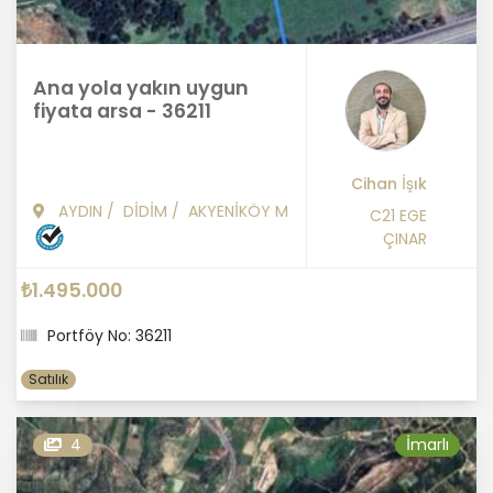
Ana yola yakın uygun
fiyata arsa - 36211
Cihan İşık
AYDIN
/
DİDİM
/
AKYENİKÖY M
C21 EGE
ÇINAR
₺1.495.000
Portföy No: 36211
Satılık
4
İmarlı