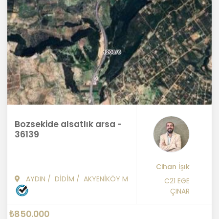
Bozsekide alsatlık arsa -
36139
Cihan İşık
AYDIN
/
DİDİM
/
AKYENİKÖY M
C21 EGE
ÇINAR
₺850.000