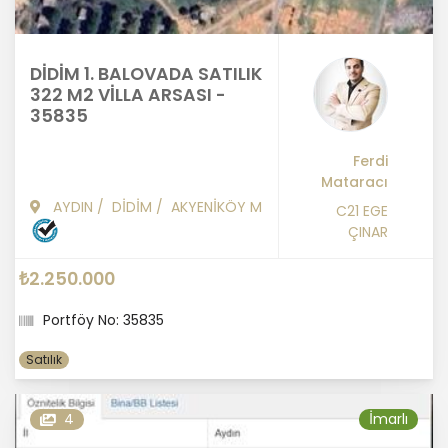
DİDİM 1. BALOVADA SATILIK
322 M2 VİLLA ARSASI -
35835
Ferdi
Mataracı
AYDIN
/
DİDİM
/
AKYENİKÖY M
C21 EGE
ÇINAR
₺2.250.000
Portföy No: 35835
Satılık
4
İmarlı