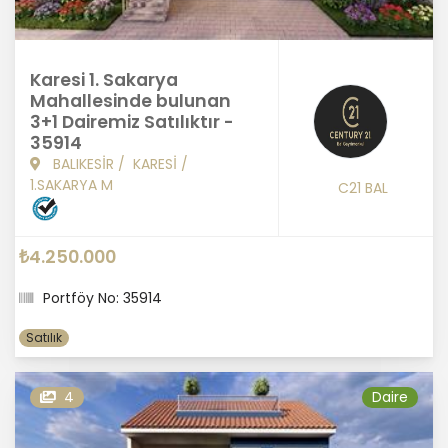
Karesi 1. Sakarya
Mahallesinde bulunan
3+1 Dairemiz Satılıktır -
35914
BALIKESİR
/
KARESİ
/
1.SAKARYA M
C21 BAL
₺4.250.000
Portföy No: 35914
Satılık
4
Daire