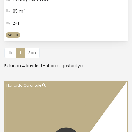
2
85 m
2+1
Satılık
İlk
1
Son
Bulunan 4 kaydın 1 - 4 arası gösteriliyor.
Haritada Görüntüle