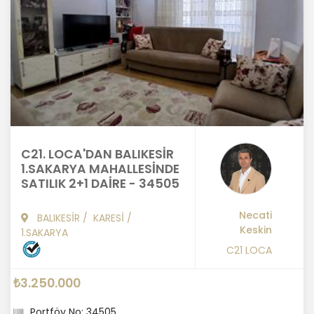
C21. LOCA'DAN BALIKESİR
1.SAKARYA MAHALLESİNDE
SATILIK 2+1 DAİRE - 34505
Necati
BALIKESİR
/
KARESİ
/
Keskin
1.SAKARYA
C21 LOCA
₺3.250.000
Portföy No: 34505