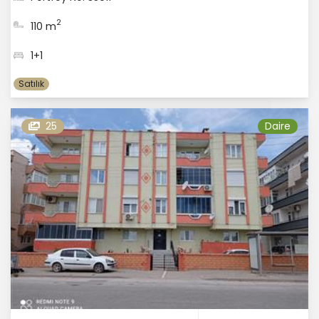
2
110 m
1+1
Satılık
25
Daire