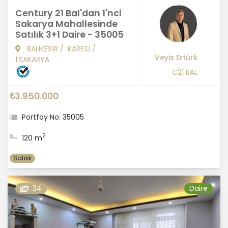
Century 21 Bal'dan 1'nci
Sakarya Mahallesinde
Satılık 3+1 Daire - 35005
BALIKESİR
/
KARESİ
/
Veyis Ertürk
1.SAKARYA
C21 BAL
₺3.950.000
Portföy No: 35005
2
120 m
Satılık
34
Daire