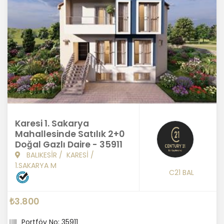
Karesi 1. Sakarya
Mahallesinde Satılık 2+0
Doğal Gazlı Daire - 35911
BALIKESİR
/
KARESİ
/
1.SAKARYA M
C21 BAL
₺3.800
Portföy No: 35911