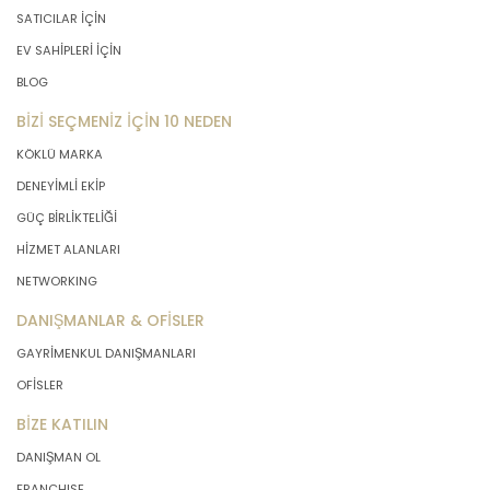
SATICILAR İÇİN
EV SAHİPLERİ İÇİN
BLOG
BİZİ SEÇMENİZ İÇİN 10 NEDEN
KÖKLÜ MARKA
DENEYİMLİ EKİP
GÜÇ BİRLİKTELİĞİ
HİZMET ALANLARI
NETWORKING
DANIŞMANLAR & OFİSLER
GAYRİMENKUL DANIŞMANLARI
OFİSLER
BİZE KATILIN
DANIŞMAN OL
FRANCHISE