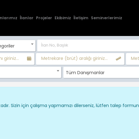
nlarımız
İlanlar
Projeler
Ekibimiz
İletişim
Seminerlerimiz
goriler
ı giriniz...
Metrekare (brüt) aralığı giriniz...
Metr
Tüm Danışmanlar
dır. Sizin için çalışma yapmamızı dilerseniz, lütfen talep formu