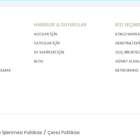
HABERLER & DUYURULAR
BİZİ SEÇME
ALICILAR İÇİN
KÖKLÜ MARKA
SATICILAR İÇİN
DENEYİMLİ EKİ
EV SAHİPLERİ İÇİN
GÜÇ BİRLİKTEL
BLOG
HİZMET ALANL
 OLMAK
NETWORKING
 İşlenmesi Politikası
Çerez Politikası