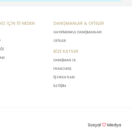
NİZ İÇİN 10 NEDEN
DANIŞMANLAR & OFİSLER
GAYRİMENKUL DANIŞMANLARI
P
OFİSLER
İĞİ
BİZE KATILIN
ARI
DANIŞMAN OL
FRANCHISE
İŞ FIRSATLARI
İLETİŞİM
Sosyal
Medya