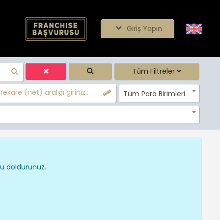
Giriş Yapın
Tüm Filtreler
ekare (net) aralığı giriniz...
Tüm Para Birimleri
nu doldurunuz.