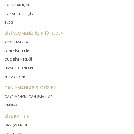
SATICILAR İÇİN
EV SAHİPLERİ İÇİN
BLOG
BİZİ SEÇMENİZ İÇİN 10 NEDEN
KÖKLÜ MARKA
DENEYİMLİ EKİP
GÜÇ BİRLİKTELİĞİ
HİZMET ALANLARI
NETWORKING
DANIŞMANLAR & OFİSLER
GAYRİMENKUL DANIŞMANLARI
OFİSLER
BİZE KATILIN
DANIŞMAN OL
FRANCHISE