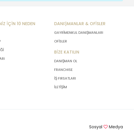
NİZ İÇİN 10 NEDEN
DANIŞMANLAR & OFİSLER
GAYRİMENKUL DANIŞMANLARI
P
OFİSLER
İĞİ
BİZE KATILIN
ARI
DANIŞMAN OL
FRANCHISE
İŞ FIRSATLARI
İLETİŞİM
Sosyal
Medya