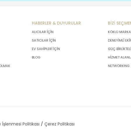
HABERLER & DUYURULAR
BİZİ SEÇME
ALICILAR İÇİN
KÖKLÜ MARKA
SATICILAR İÇİN
DENEYİMLİ EKİ
EV SAHİPLERİ İÇİN
GÜÇ BİRLİKTEL
BLOG
HİZMET ALANL
 OLMAK
NETWORKING
 İşlenmesi Politikası
Çerez Politikası