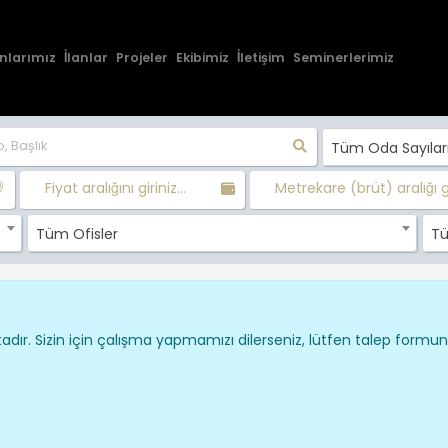
nlarımız
İlanlar
Projeler
Ekibimiz
İletişim
Seminerlerimiz
Tüm Oda Sayılar
Fiyat aralığını giriniz...
Metrekare (brüt) aralığı gir
Tüm Ofisler
Tü
dır. Sizin için çalışma yapmamızı dilerseniz, lütfen talep formu