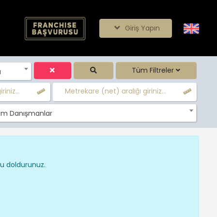
Giriş Yapın
Tüm Filtreler
ı
iniz...
Metrekare (net) aralığı giriniz...
m Danışmanlar
nu doldurunuz.