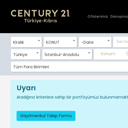
Ofislerimiz
Danışma
Kiralık
KONUT
-Daire
Konum
Türkiye
İstanbul-Anadolu
Tüm Para Birimleri
Uyarı
Aradığınız kriterlere sahip bir portföyümüz bulunmamakta
Gayrimenkul Talep Formu