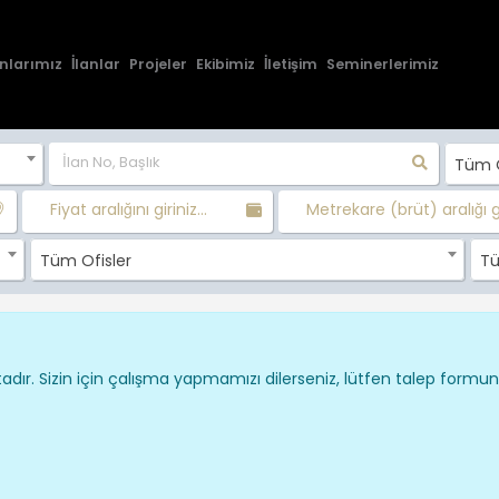
nlarımız
İlanlar
Projeler
Ekibimiz
İletişim
Seminerlerimiz
Tüm O
Fiyat aralığını giriniz...
Metrekare (brüt) aralığı gir
Tüm Ofisler
Tü
dır. Sizin için çalışma yapmamızı dilerseniz, lütfen talep formu