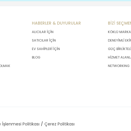
HABERLER & DUYURULAR
BİZİ SEÇME
ALICILAR İÇİN
KÖKLÜ MARKA
SATICILAR İÇİN
DENEYİMLİ EKİ
EV SAHİPLERİ İÇİN
GÜÇ BİRLİKTEL
BLOG
HİZMET ALANL
 OLMAK
NETWORKING
 İşlenmesi Politikası
Çerez Politikası