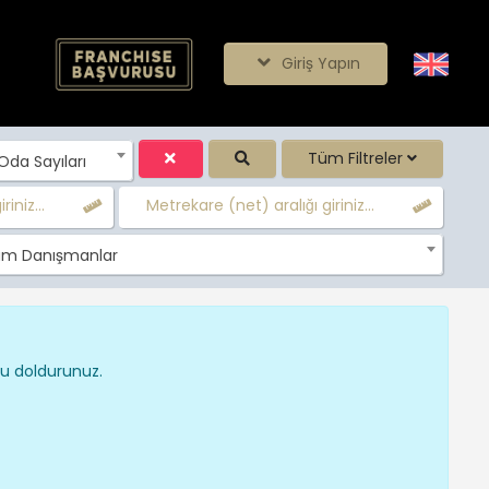
Giriş Yapın
Tüm Filtreler
da Sayıları
iniz...
Metrekare (net) aralığı giriniz...
m Danışmanlar
nu doldurunuz.