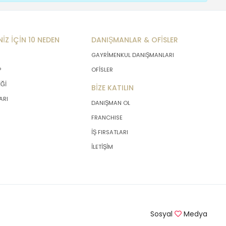
NİZ İÇİN 10 NEDEN
DANIŞMANLAR & OFİSLER
GAYRİMENKUL DANIŞMANLARI
P
OFİSLER
İĞİ
BİZE KATILIN
ARI
DANIŞMAN OL
FRANCHISE
İŞ FIRSATLARI
İLETİŞİM
Sosyal
Medya