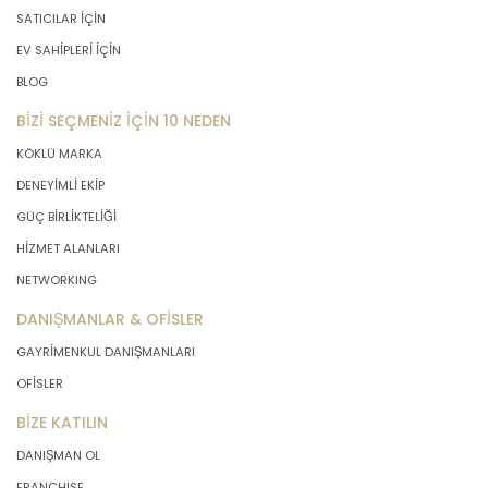
SATICILAR İÇİN
EV SAHİPLERİ İÇİN
BLOG
BİZİ SEÇMENİZ İÇİN 10 NEDEN
KÖKLÜ MARKA
DENEYİMLİ EKİP
GÜÇ BİRLİKTELİĞİ
HİZMET ALANLARI
NETWORKING
DANIŞMANLAR & OFİSLER
GAYRİMENKUL DANIŞMANLARI
OFİSLER
BİZE KATILIN
DANIŞMAN OL
FRANCHISE