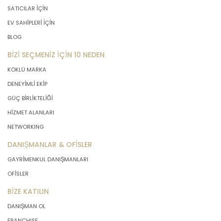
SATICILAR İÇİN
EV SAHİPLERİ İÇİN
BLOG
BİZİ SEÇMENİZ İÇİN 10 NEDEN
KÖKLÜ MARKA
DENEYİMLİ EKİP
GÜÇ BİRLİKTELİĞİ
HİZMET ALANLARI
NETWORKING
DANIŞMANLAR & OFİSLER
GAYRİMENKUL DANIŞMANLARI
OFİSLER
BİZE KATILIN
DANIŞMAN OL
FRANCHISE