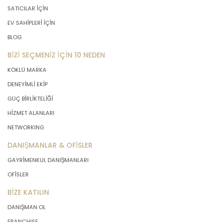
SATICILAR İÇİN
EV SAHİPLERİ İÇİN
BLOG
BİZİ SEÇMENİZ İÇİN 10 NEDEN
KÖKLÜ MARKA
DENEYİMLİ EKİP
GÜÇ BİRLİKTELİĞİ
HİZMET ALANLARI
NETWORKING
DANIŞMANLAR & OFİSLER
GAYRİMENKUL DANIŞMANLARI
OFİSLER
BİZE KATILIN
DANIŞMAN OL
FRANCHISE