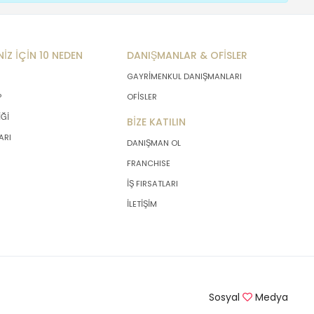
NİZ İÇİN 10 NEDEN
DANIŞMANLAR & OFİSLER
GAYRİMENKUL DANIŞMANLARI
P
OFİSLER
İĞİ
BİZE KATILIN
ARI
DANIŞMAN OL
FRANCHISE
İŞ FIRSATLARI
İLETİŞİM
Sosyal
Medya