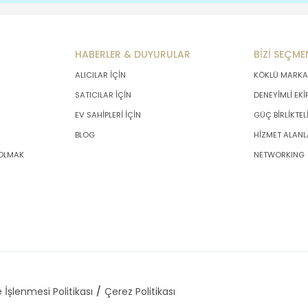
HABERLER & DUYURULAR
BİZİ SEÇME
ALICILAR İÇİN
KÖKLÜ MARKA
SATICILAR İÇİN
DENEYİMLİ EKİ
EV SAHİPLERİ İÇİN
GÜÇ BİRLİKTEL
BLOG
HİZMET ALANL
 OLMAK
NETWORKING
 İşlenmesi Politikası
Çerez Politikası