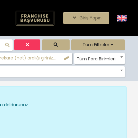
Giriş Yapın
Tüm Filtreler
ekare (net) aralığı giriniz...
Tüm Para Birimleri
nu doldurunuz.