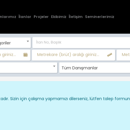
nlarımız
İlanlar
Projeler
Ekibimiz
İletişim
Seminerlerimiz
oriler
 giriniz...
Metrekare (brüt) aralığı giriniz...
Metr
Tüm Danışmanlar
dır. Sizin için çalışma yapmamızı dilerseniz, lütfen talep formu