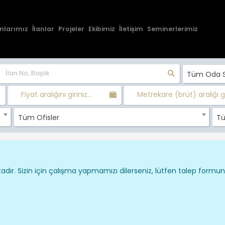
nlarımız
İlanlar
Projeler
Ekibimiz
İletişim
Seminerlerimiz
Tüm Oda Sa
Fiyat aralığını giriniz...
Metrekare (brüt) aralığı gir
Tüm Ofisler
Tü
dır. Sizin için çalışma yapmamızı dilerseniz, lütfen talep formu