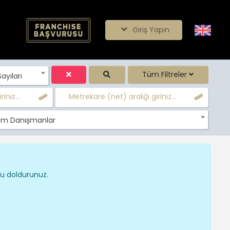
Giriş Yapın
Tüm Filtreler
yıları
iniz...
Metrekare (net) aralığı giriniz...
m Danışmanlar
nu doldurunuz.