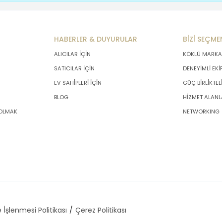
HABERLER & DUYURULAR
BİZİ SEÇME
ALICILAR İÇİN
KÖKLÜ MARKA
SATICILAR İÇİN
DENEYİMLİ EKİ
EV SAHİPLERİ İÇİN
GÜÇ BİRLİKTEL
BLOG
HİZMET ALANL
 OLMAK
NETWORKING
 İşlenmesi Politikası
Çerez Politikası