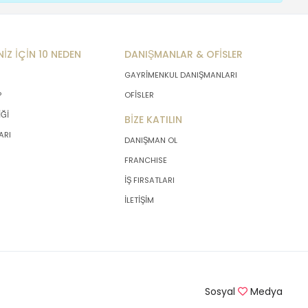
NİZ İÇİN 10 NEDEN
DANIŞMANLAR & OFİSLER
GAYRİMENKUL DANIŞMANLARI
P
OFİSLER
İĞİ
BİZE KATILIN
ARI
DANIŞMAN OL
FRANCHISE
İŞ FIRSATLARI
İLETİŞİM
Sosyal
Medya