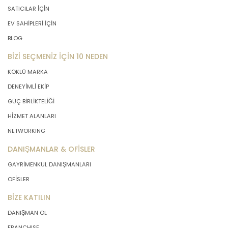
SATICILAR İÇİN
EV SAHİPLERİ İÇİN
BLOG
BİZİ SEÇMENİZ İÇİN 10 NEDEN
KÖKLÜ MARKA
DENEYİMLİ EKİP
GÜÇ BİRLİKTELİĞİ
HİZMET ALANLARI
NETWORKING
DANIŞMANLAR & OFİSLER
GAYRİMENKUL DANIŞMANLARI
OFİSLER
BİZE KATILIN
DANIŞMAN OL
FRANCHISE