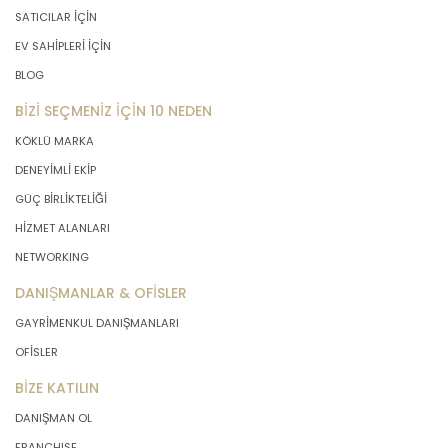
SATICILAR İÇİN
EV SAHİPLERİ İÇİN
BLOG
BİZİ SEÇMENİZ İÇİN 10 NEDEN
KÖKLÜ MARKA
DENEYİMLİ EKİP
GÜÇ BİRLİKTELİĞİ
HİZMET ALANLARI
NETWORKING
DANIŞMANLAR & OFİSLER
GAYRİMENKUL DANIŞMANLARI
OFİSLER
BİZE KATILIN
DANIŞMAN OL
FRANCHISE