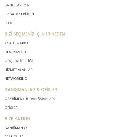
SATICILAR İÇİN
EV SAHİPLERİ İÇİN
BLOG
BİZİ SEÇMENİZ İÇİN 10 NEDEN
KÖKLÜ MARKA
DENEYİMLİ EKİP
GÜÇ BİRLİKTELİĞİ
HİZMET ALANLARI
NETWORKING
DANIŞMANLAR & OFİSLER
GAYRİMENKUL DANIŞMANLARI
OFİSLER
BİZE KATILIN
DANIŞMAN OL
FRANCHISE