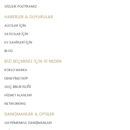
GİZLİLİK POLİTİKAMIZ
HABERLER & DUYURULAR
ALICILAR İÇİN
SATICILAR İÇİN
EV SAHİPLERİ İÇİN
BLOG
BİZİ SEÇMENİZ İÇİN 10 NEDEN
KÖKLÜ MARKA
DENEYİMLİ EKİP
GÜÇ BİRLİKTELİĞİ
HİZMET ALANLARI
NETWORKING
DANIŞMANLAR & OFİSLER
GAYRİMENKUL DANIŞMANLARI