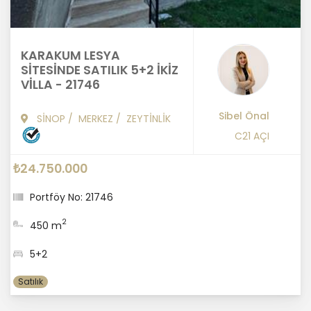
KARAKUM LESYA
SİTESİNDE SATILIK 5+2 İKİZ
VİLLA - 21746
Sibel Önal
SİNOP
/
MERKEZ
/
ZEYTİNLİK
C21 AÇI
₺24.750.000
Portföy No: 21746
2
450 m
5+2
Satılık