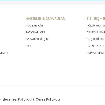
HABERLER & DUYURULAR
BİZİ SEÇME
ALICILAR İÇİN
KÖKLÜ MARKA
SATICILAR İÇİN
DENEYİMLİ EKİ
EV SAHİPLERİ İÇİN
GÜÇ BİRLİKTEL
BLOG
HİZMET ALANL
 OLMAK
NETWORKING
 İşlenmesi Politikası
Çerez Politikası