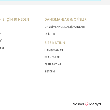
NİZ İÇİN 10 NEDEN
DANIŞMANLAR & OFİSLER
GAYRİMENKUL DANIŞMANLARI
P
OFİSLER
İĞİ
BİZE KATILIN
ARI
DANIŞMAN OL
FRANCHISE
İŞ FIRSATLARI
İLETİŞİM
Sosyal
Medya