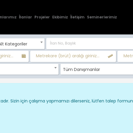
nlarımız
İlanlar
Projeler
Ekibimiz
İletişim
Seminerlerimiz
lt Kategoriler
iriniz...
Metrekare (brüt) aralığı giriniz...
Metre
Tüm Danışmanlar
dır. Sizin için çalışma yapmamızı dilerseniz, lütfen talep formu