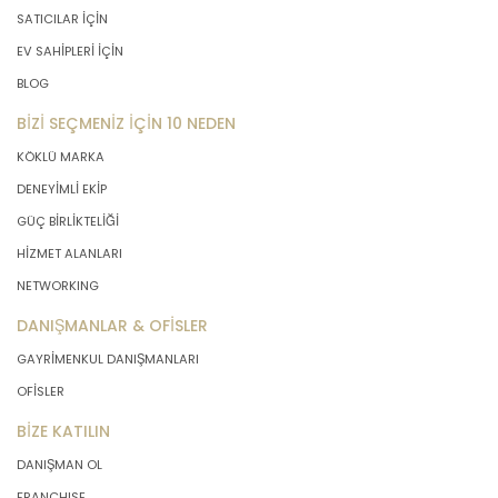
SATICILAR İÇİN
EV SAHİPLERİ İÇİN
BLOG
BİZİ SEÇMENİZ İÇİN 10 NEDEN
KÖKLÜ MARKA
DENEYİMLİ EKİP
GÜÇ BİRLİKTELİĞİ
HİZMET ALANLARI
NETWORKING
DANIŞMANLAR & OFİSLER
GAYRİMENKUL DANIŞMANLARI
OFİSLER
BİZE KATILIN
DANIŞMAN OL
FRANCHISE