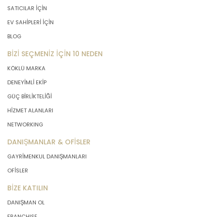
SATICILAR İÇİN
EV SAHİPLERİ İÇİN
BLOG
BİZİ SEÇMENİZ İÇİN 10 NEDEN
KÖKLÜ MARKA
DENEYİMLİ EKİP
GÜÇ BİRLİKTELİĞİ
HİZMET ALANLARI
NETWORKING
DANIŞMANLAR & OFİSLER
GAYRİMENKUL DANIŞMANLARI
OFİSLER
BİZE KATILIN
DANIŞMAN OL
FRANCHISE