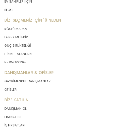
EV SAHİPLERİ İÇİN
BLOG
BİZİ SEÇMENİZ İÇİN 10 NEDEN
KÖKLÜ MARKA
DENEYİMLİ EKİP
GÜÇ BİRLİKTELİĞİ
HİZMET ALANLARI
NETWORKING
DANIŞMANLAR & OFİSLER
GAYRİMENKUL DANIŞMANLARI
OFİSLER
BİZE KATILIN
DANIŞMAN OL
FRANCHISE
İŞ FIRSATLARI