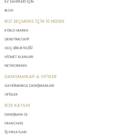
EV SAHİPLERİ İÇİN
BLOG
BİZİ SEÇMENİZ İÇİN 10 NEDEN
KÖKLÜ MARKA
DENEYİMLİ EKİP
GÜÇ BİRLİKTELİĞİ
HİZMET ALANLARI
NETWORKING
DANIŞMANLAR & OFİSLER
GAYRİMENKUL DANIŞMANLARI
OFİSLER
BİZE KATILIN
DANIŞMAN OL
FRANCHISE
İŞ FIRSATLARI