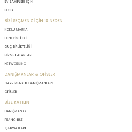
EV SAHİPLERİ İÇİN
BLOG
BİZİ SEÇMENİZ İÇİN 10 NEDEN
KÖKLÜ MARKA
DENEYİMLİ EKİP
GÜÇ BİRLİKTELİĞİ
HİZMET ALANLARI
NETWORKING
DANIŞMANLAR & OFİSLER
GAYRİMENKUL DANIŞMANLARI
OFİSLER
BİZE KATILIN
DANIŞMAN OL
FRANCHISE
İŞ FIRSATLARI