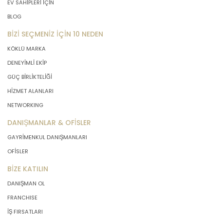
EV SAHİPLERİ İÇİN
BLOG
BİZİ SEÇMENİZ İÇİN 10 NEDEN
KÖKLÜ MARKA
DENEYİMLİ EKİP
GÜÇ BİRLİKTELİĞİ
HİZMET ALANLARI
NETWORKING
DANIŞMANLAR & OFİSLER
GAYRİMENKUL DANIŞMANLARI
OFİSLER
BİZE KATILIN
DANIŞMAN OL
FRANCHISE
İŞ FIRSATLARI