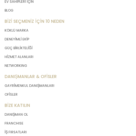
EV SAHİPLERİ İÇİN
BLOG
BİZİ SEÇMENİZ İÇİN 10 NEDEN
KÖKLÜ MARKA
DENEYİMLİ EKİP
GÜÇ BİRLİKTELİĞİ
HİZMET ALANLARI
NETWORKING
DANIŞMANLAR & OFİSLER
GAYRİMENKUL DANIŞMANLARI
OFİSLER
BİZE KATILIN
DANIŞMAN OL
FRANCHISE
İŞ FIRSATLARI