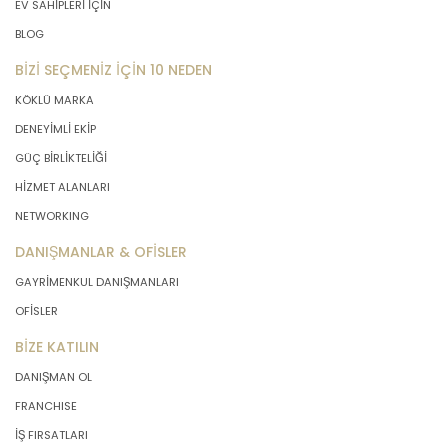
EV SAHİPLERİ İÇİN
BLOG
BİZİ SEÇMENİZ İÇİN 10 NEDEN
KÖKLÜ MARKA
DENEYİMLİ EKİP
GÜÇ BİRLİKTELİĞİ
HİZMET ALANLARI
NETWORKING
DANIŞMANLAR & OFİSLER
GAYRİMENKUL DANIŞMANLARI
OFİSLER
BİZE KATILIN
DANIŞMAN OL
FRANCHISE
İŞ FIRSATLARI