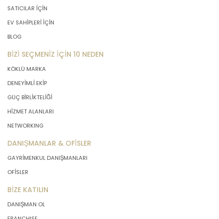
SATICILAR İÇİN
EV SAHİPLERİ İÇİN
BLOG
BİZİ SEÇMENİZ İÇİN 10 NEDEN
KÖKLÜ MARKA
DENEYİMLİ EKİP
GÜÇ BİRLİKTELİĞİ
HİZMET ALANLARI
NETWORKING
DANIŞMANLAR & OFİSLER
GAYRİMENKUL DANIŞMANLARI
OFİSLER
BİZE KATILIN
DANIŞMAN OL
FRANCHISE